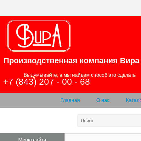
Производственная компания
Вира
                Выдумывайте, а мы найдем способ это сделать

+7 (843) 207 - 00 - 68
Главная
О нас
Катал
Меню сайта