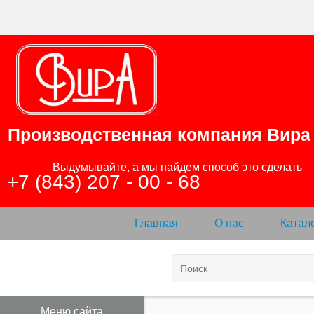
Производственная компания
Вира
                Выдумывайте, а мы найдем способ это сделать

+7 (843) 207 - 00 - 68
Главная
О нас
Катал
Меню сайта