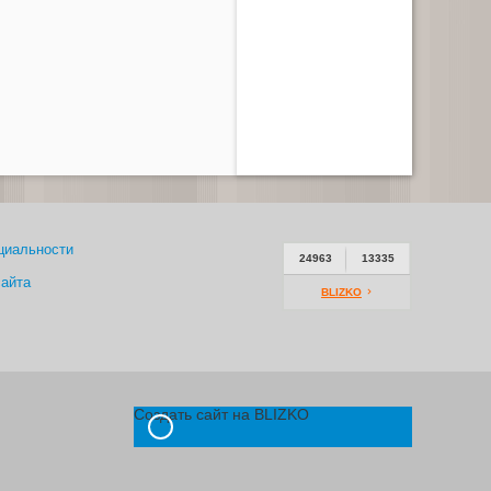
циальности
24963
13335
сайта
BLIZKO
Создать сайт на BLIZKO