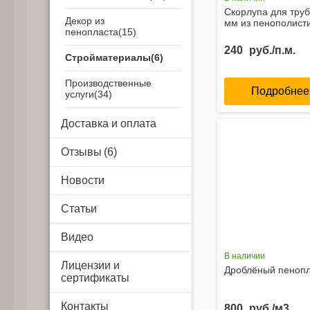
Скорлупа для труб
Декор из
мм из пенополист
пенопласта
240
руб./п.м.
Стройматериалы
Производственные
Подробнее
услуги
Airsystem
Доставка и оплата
Отзывы
Новости
Статьи
Видео
В наличии
Лицензии и
Дроблёный пенопл
сертификаты
Контакты
800
руб./м3