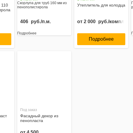
Скорлупа для труб 160 мм из
 110
Утеплитель для колодца
пенополистирола
ирола
406
руб./п.м.
от
2 000
руб./комплект
Подробнее
Подробнее
Под заказ
аст
Фасадный декор из
пенопласта
от
4 500