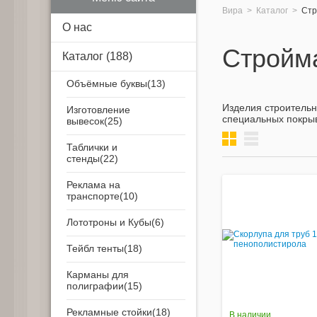
Вира
>
Каталог
>
Стр
О нас
Стройм
Каталог
(188)
Объёмные буквы
Изделия строительн
Изготовление
специальных покрыв
вывесок
Таблички и
галерея
список
стенды
Реклама на
транспорте
Лототроны и Кубы
Тейбл тенты
Карманы для
полиграфии
Рекламные стойки
В наличии