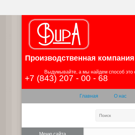
Производственная компания
                Выдумывайте, а мы найдем способ это сделать

+7 (843) 207 - 00 - 68
Главная
О нас
Меню сайта