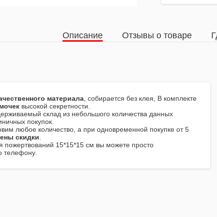
Описание
Отзывы о товаре
Г
ачественного материала
, собирается без клея, В комплекте
амочек
высокой секретности.
ерживаемый склад из небольшого количества данных
иничных покупок.
товим любое количество, а при одновременной покупке от 5
ены скидки
.
я пожертвований 15*15*15 см вы можете просто
о телефону.