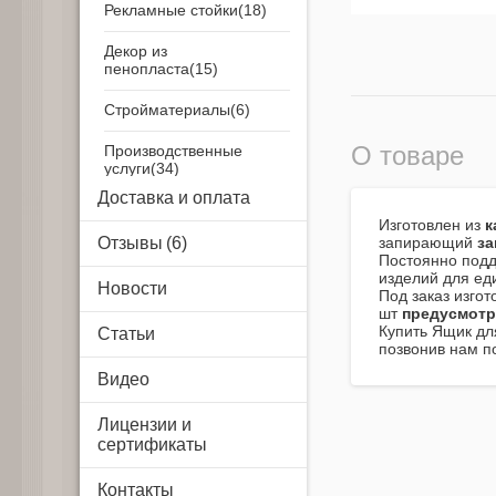
Рекламные стойки
Декор из
пенопласта
Стройматериалы
О товаре
Производственные
услуги
Доставка и оплата
Airsystem
Изготовлен из
к
Отзывы
запирающий
з
Постоянно подд
изделий для ед
Новости
Под заказ изго
шт
предусмотр
Купить Ящик дл
Статьи
позвонив нам п
Видео
Лицензии и
сертификаты
Контакты