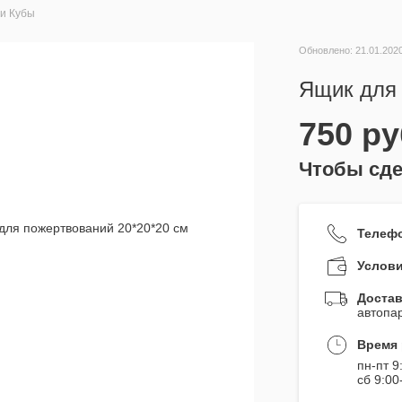
и Кубы
Обновлено: 21.01.202
Ящик для 
750
ру
Чтобы сде
Телеф
Услови
Достав
автопа
Время 
пн-пт 9
сб 9:00