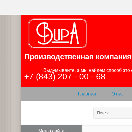
Производственная компания
                Выдумывайте, а мы найдем способ это сделать

+7 (843) 207 - 00 - 68
Главная
О нас
Меню сайта