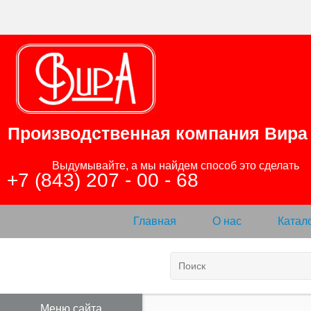
Производственная компания
Вира
                Выдумывайте, а мы найдем способ это сделать

+7 (843) 207 - 00 - 68
Главная
О нас
Катал
Меню сайта