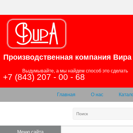
Производственная компания
Вира
                Выдумывайте, а мы найдем способ это сделать

+7 (843) 207 - 00 - 68
Главная
О нас
Катал
Меню сайта