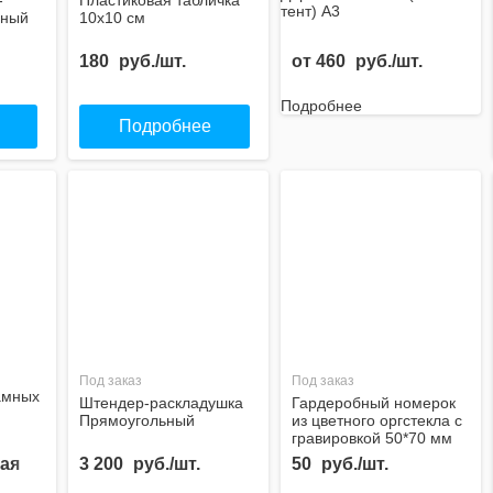
-
Пластиковая табличка
тент) А3
чный
10х10 см
180
руб./шт.
от
460
руб./шт.
Подробнее
Подробнее
Под заказ
Под заказ
амных
Штендер-раскладушка
Гардеробный номерок
Прямоугольный
из цветного оргстекла с
гравировкой 50*70 мм
ая
3 200
руб./шт.
50
руб./шт.