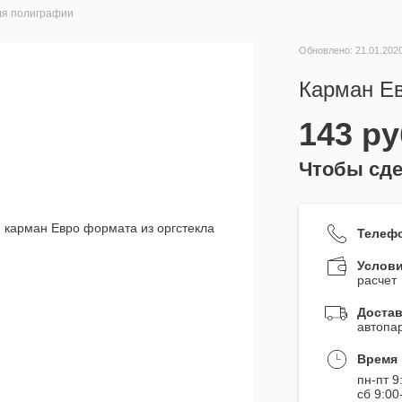
ля полиграфии
Обновлено: 21.01.202
Карман Е
143
ру
Чтобы сде
Телеф
Услови
расчет
Достав
автопа
Время 
пн-пт 9
сб 9:00