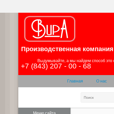
Производственная компания
                Выдумывайте, а мы найдем способ это сделать

+7 (843) 207 - 00 - 68
Главная
О нас
Меню сайта