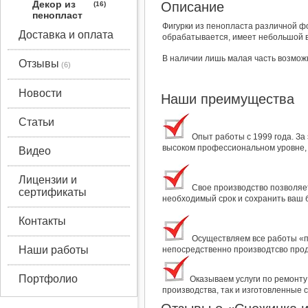
Декор из
Описание
пенопласт
а
Фигурки из пенопласта различной фо
Доставка и оплата
обрабатывается, имеет небольшой в
Строймате
В наличии лишь малая часть возмож
Отзывы
риалы
Производст
Новости
Наши преимущества
венные
услуги
Статьи
Airsystem
Опыт работы с 1999 года. За
высоком профессиональном уровне, 
Видео
Лицензии и
Свое производство позволяет
сертификаты
необходимый срок и сохранить ваш 
Контакты
Осуществляем все работы «по
Наши работы
непосредственно производтсво прод
Портфолио
Оказываем услуги по ремонту
производства, так и изготовленные