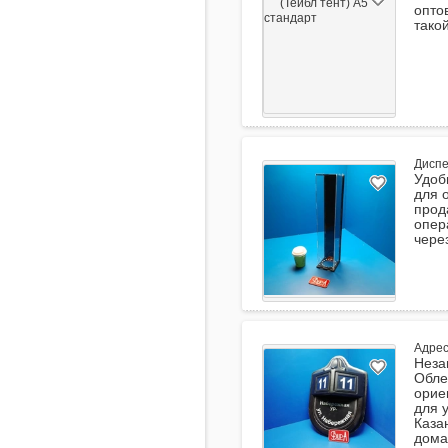
опто
тако
Диспе
Удоб
для 
прод
опер
чере
Адрес
Неза
Обле
орие
для 
Каза
дома