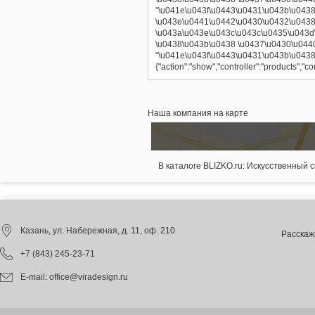
"\u041e\u043f\u0443\u0431\u043b\u0438\u
\u043e\u0441\u0442\u0430\u0432\u0438
\u043a\u043e\u043c\u043c\u0435\u043d
\u0438\u043b\u0438 \u0437\u0430\u044
"\u041e\u043f\u0443\u0431\u043b\u0438\u
{"action":"show","controller":"products"
Наша компания на карте
В каталоге BLIZKO.ru:
Искусственный сн
Казань
, ул. Набережная, д. 11, оф. 210
Расскаж
+7 (843) 245-23-71
E-mail:
office@viradesign.ru