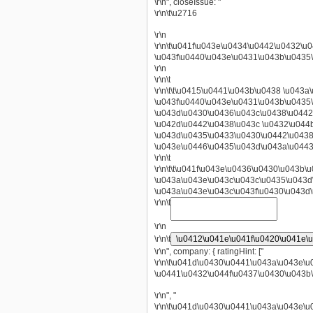
\r\n", closeIssue: "
\r\n\t
\u2716
\r\n
\r\n\t\u041f\u043e\u0434\u0442\u0432
\u043f\u0440\u043e\u0431\u043b\u0435
\r\n
\r\n\t
\r\n\t\t\u0415\u0441\u043b\u0438 \u04
\u043f\u0440\u043e\u0431\u043b\u0435
\u043d\u0430\u0436\u043c\u0438\u0442
\u042d\u0442\u0438\u043c \u0432\u044
\u043d\u0435\u0433\u0430\u0442\u0438
\u043e\u0446\u0435\u043d\u043a\u0443
\r\n\t
\r\n\t\t\u041f\u043e\u0436\u0430\u043
\u043a\u043e\u043c\u043c\u0435\u043d
\u043a\u043e\u043c\u043f\u0430\u043d
\r\n\t
\r\n
\r\n\t
\u0412\u041e\u041f\u0420\u041e\
\r\n", company: { ratingHint: ["
\r\n\t\u041d\u0430\u0441\u043a\u043e\
\u0441\u0432\u044f\u0437\u0430\u043b
\r\n", "
\r\n\t\u041d\u0430\u0441\u043a\u043e\