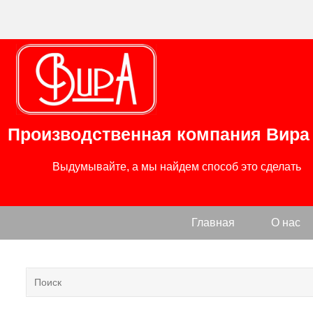
Производственная компания
Вира
                Выдумывайте, а мы найдем способ это сделать

Главная
О нас