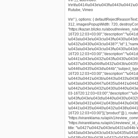
\r\n"] }, addVideo: "
\r\n\t\u0414\u043e\u043f\u0443\u0441\
Rutube, Vimeo
\r\n" }, options: { defaultRejectReasonT
312, imagesPopupWidth: 720, destroyCon
"https://kazan.blizko.ru/about/reviews_
16T20:12:03+03:00","description":"\u0
\u043a\u043e\u043c\u043f\u0430\u043d
\u0432\u0430\u043c\u0438?","id":1,"na
\u043a\u043e\u043c\u043f\u0430\u043d\u
16T20:12:03+03:00","description":"\u0
\u0441\u043e\u0432\u043f\u0430\u0434
\u0437\u0430\u044f\u0432\u043b\u0435
\u0446\u0435\u043d\u044b","subject_type
16T20:12:03+03:00","description":"\u0
\u0443\u0441\u043b\u0443\u0433\u0438
\u043a\u0430\u0447\u0435\u0441\u0442
\u0442\u043e\u0432\u0430\u0440\u043e\u
03-16T20:12:03+03:00","description":"
\u043f\u043e\u043d\u0440\u0430\u0432
\u043e\u0431\u0441\u043b\u0443\u0436\
\u0441\u0435\u0440\u0432\u0438\u0441\
16T20:12:03+03:00"}],"product":[]} }, route
"https://virareklama.ru/api/v1/review_comm
"https://virareklama.ru/api/v1/reviews/_i
title: "
\u0427\u0442\u043e\u0431\u044b 
\u043a\u043e\u043c\u043c\u0435\u043d
\u0438\u043b\u0438 \u0437\u0430\u044