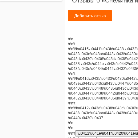
Отзывы о «Снежинка и
Добавить отзыв
\r\n
\r\n\t
\r\n\t\t\u0415\u0441\u043b\u0438 \u043
\u043f\u043e\u043a\u0443\u043f\u0430
\u043d\u0430\u0436\u043c\u0438\u0442
\u0438 \u043c\u044b \u043e\u0442\u04
\u043f\u043e\u0434\u0442\u0432\u0435
\r\n\t
\r\n\t\t\u041d\u0435\u0433\u0430\u044
\u043e\u0442\u043c\u0435\u0447\u0435
\u0440\u0435\u0448\u0435\u043d\u043d
\u0443\u0447\u0438\u0442\u044b\u0432
\u0432\u0430\u0448\u0435\u0439 \u043
\r\n\t
\r\n\t\t\u0412\u043d\u0438\u043c\u043
\u043f\u043e\u043a\u0443\u043f\u0430
\u0440\u0430\u0437.
\r\n
\r\n
\r\n\t
\u0412\u041e\u041f\u0420\u041e\