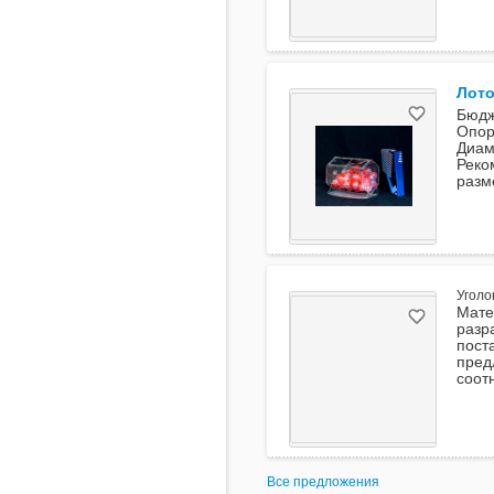
Лото
Бюдж
Опор
Диам
Реко
разм
Уголо
Мате
разр
пост
пред
соот
Все предложения