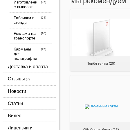
Мы рекомендуем
Изготовлени
е вывесок
Таблички и
стенды
Реклама на
транспорте
Карманы
для
полиграфии
Тейбл тенты
(20)
Доставка и оплата
Торговые
подставки
Отзывы
Рекламные
стойки
Новости
Декор из
Статьи
пенопласта
Видео
Стройматер
иалы
Лицензии и
Объёмные буквы
(13)