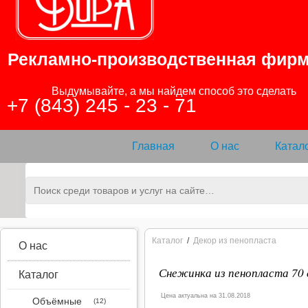
Рекламно-производственная фир
                Выдумывайте, а мы найдем способ это сделать

+7 (843) 245 - 23 - 71
Главная
О нас
Катал
Каталог
/
Декор из пенопласта
О нас
Снежинка из пенопласта 70 
Каталог
Цена актуальна на 31.08.2018
Объёмные