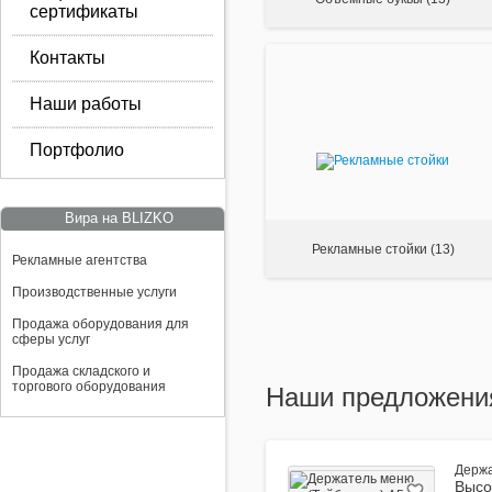
Производст
сертификаты
венные
услуги
Контакты
Airsystem
Наши работы
Изделия из
фанеры
Портфолио
Вира на BLIZKO
Рекламные стойки
(13)
Рекламные агентства
Производственные услуги
Продажа оборудования для
сферы услуг
Продажа складского и
торгового оборудования
Наши предложени
Держа
Высо