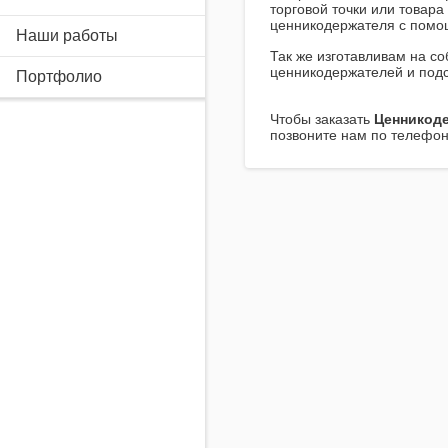
торговой точки или товар
ценникодержателя с помо
Наши работы
Так же изготавливам на с
ценникодержателей и подст
Портфолио
Чтобы заказать
Ценникоде
позвоните нам по телефону