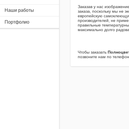
Заказав у нас изображени
Наши работы
заказа, поскольку мы не э
европейскую самоклеющую
производителей, не приме
Портфолио
правильные температурны
максимально долго радова
Чтобы заказать
Полноцвет
позвоните нам по телефону