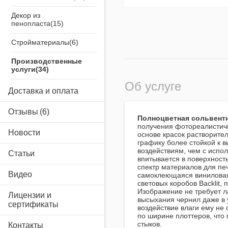
Декор из
пенопласта
Стройматериалы
Производственные
услуги
Об услуге
Airsystem
Доставка и оплата
Отзывы
Полноцветная сольвентн
получения фотореалистич
Новости
основе красок растворител
графику более стойкой к 
воздействиям, чем с испол
Статьи
впитывается в поверхност
спектр материалов для печ
Видео
самоклеющаяся виниловая
световых коробов Backlit, 
Изображение не требует л
Лицензии и
высыхания чернил даже в 
сертификаты
воздействие влаги ему не
по ширине плоттеров, что
стыков.
Контакты