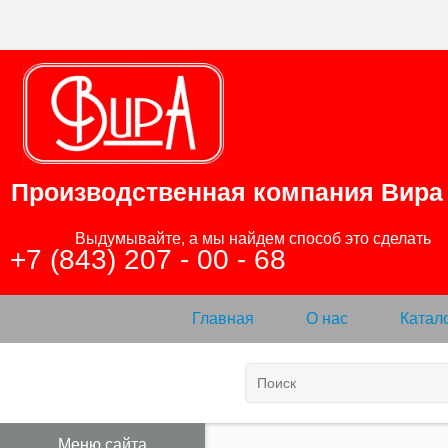
Производственная компания
Вира
                Выдумывайте, а мы найдем способ это сделать

+7 (843) 207 - 00 - 68
Главная
О нас
Катал
Меню сайта