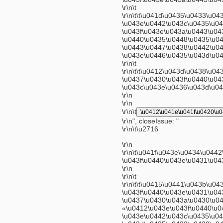
\r\n\t
\r\n\t\t\u041d\u0435\u0433\u
\u043e\u0442\u043c\u0435\u0
\u043f\u043e\u043a\u0443\u04
\u0440\u0435\u0448\u0435\u04
\u0443\u0447\u0438\u0442\u04
\u043e\u0446\u0435\u043d\u04
\r\n\t
\r\n\t\t\u0412\u043d\u0438\u
\u0437\u0430\u043f\u0440\u04
\u043c\u043e\u0436\u043d\u04
\r\n
\r\n
\r\n\t
\u0412\u041e\u041f\u0420\u
\r\n", closeIssue: "
\r\n\t
\u2716
\r\n
\r\n\t\u041f\u043e\u0434\u04
\u043f\u0440\u043e\u0431\u04
\r\n
\r\n\t
\r\n\t\t\u0415\u0441\u043b\u
\u043f\u0440\u043e\u0431\u04
\u0437\u0430\u043a\u0430\u04
«\u0412\u043e\u043f\u0440\u0
\u043e\u0442\u043c\u0435\u04