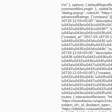
\r\n" }, options: { defaultRej
commentMinLength: 1, visibleT
"dialog-popup", rulesUrl: "htt
advancedRatings: {"company":[{
16T20:12:03+03:00","descript
\u043a\u043e\u043c\u043f\u04
\u0432\u0430\u043c\u0438?","
\u043a\u043e\u043c\u043f\u043
{"created_at":"2017-03-16T20:
\u0446\u0435\u043d\u0430 \u0
\u0437\u0430\u044f\u0432\u04
\u0446\u0435\u043d\u044b","su
16T20:12:03+03:00","descript
\u0438 \u0443\u0441\u043b\u0
\u044f\u0432\u043b\u044f\u04
\u043a\u0430\u0447\u0435\u04
\u0442\u043e\u0432\u0430\u04
16T20:12:03+03:00"},{"created
\u0432\u0430\u043c \u043f\u0
\u043a\u0430\u0447\u0435\u0
\u043e\u0431\u0441\u043b\u04
\u0441\u0435\u0440\u0432\u0
\u043a\u043e\u043c\u043f\u0430
routes: { interactionReviews: "h
"https://virareklama.ru/api/v1/re
subject_id=_id_&subject_type=_ty
"https://stblizko.ru/assets/loa