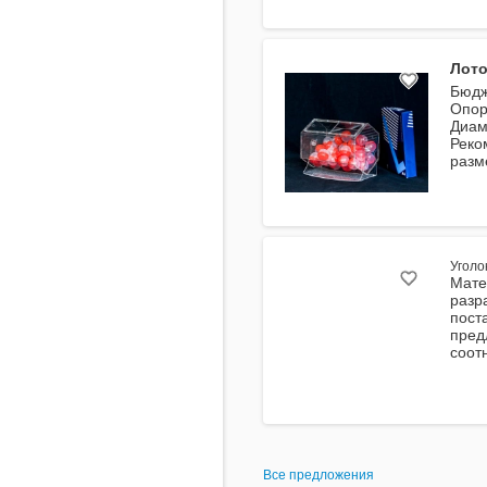
Лото
Бюдж
Опор
Диам
Реко
разм
Уголо
Мате
разр
пост
пред
соот
Все предложения