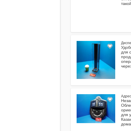
тако
Диспе
Удоб
для 
прод
опер
чере
Адрес
Неза
Обле
орие
для 
Каза
дома