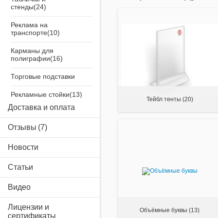
стенды
Реклама на
транспорте
Карманы для
полиграфии
Торговые подставки
Рекламные стойки
Тейбл тенты
(20)
Доставка и оплата
Декор из
пенопласта
Отзывы
Стройматериалы
Новости
Производственные
услуги
Статьи
Airsystem
Видео
Изделия из фанеры
Лицензии и
Объёмные буквы
(13)
сертификаты