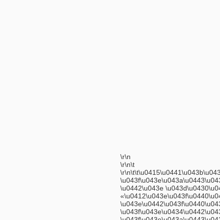
\r\n
\r\n\t
\r\n\t\t\u0415\u0441\u043b\u0
\u043f\u043e\u043a\u0443\u04
\u0442\u043e \u043d\u0430\u0
«\u0412\u043e\u043f\u0440\u0
\u043e\u0442\u043f\u0440\u04
\u043f\u043e\u0434\u0442\u0
\u043f\u043e\u043a\u0443\u04