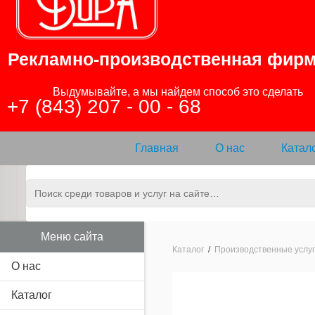
Рекламно-производственная фир
                Выдумывайте, а мы найдем способ это сделать

+7 (843) 207 - 00 - 68
Главная
О нас
Катал
Меню сайта
Каталог
/
Производственные услу
О нас
Каталог