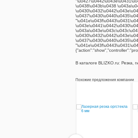
"
\u0427\u0442\u043e\u0431\u0
\u0438\u043b\u0438 \u043a\u0
\u0430\u0432\u0442\u043e\u0
\u0437\u0430\u0440\u0435\u0
"\u041e\u043f\u0443\u0431\u043
\u043e\u0441\u0442\u0430\u0
\u043a\u043e\u043c\u043c\u0
\u0430\u0432\u0442\u043e\u0
\u0437\u0430\u0440\u0435\u0
"\u041e\u043f\u0443\u0431\u04
{"action":"show","controller":
В каталоге BLIZKO.ru:
Резка, г
Похожие предложения компании